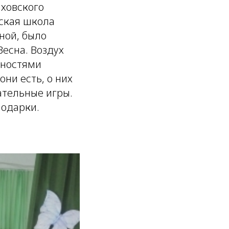
ховского
ская школа
ной, было
Весна. Воздух
нностями
они есть, о них
ательные игры.
подарки.