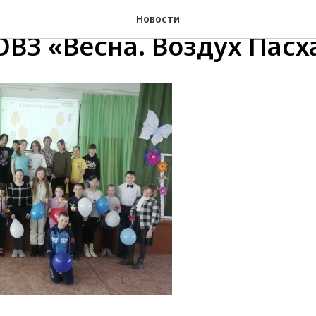
ятие для детей инвали
Новости
ОВЗ «Весна. Воздух Пасх