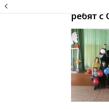
Меропри
ребят с 