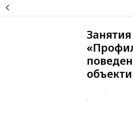
Занятия
«Профил
поведен
объектив