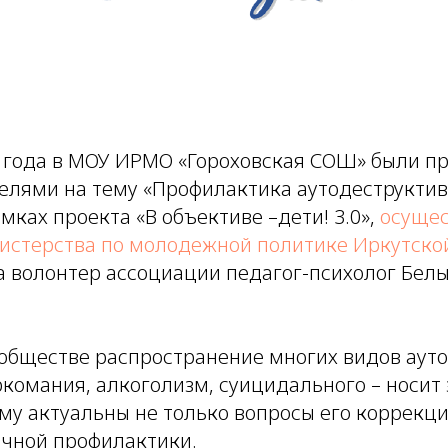
23 года в МОУ ИРМО «Гороховская СОШ» были п
телями на тему «Профилактика аутодеструкти
мках проекта «В объективе –дети! 3.0»,
осущес
стерства по молодежной политике Иркутской
а волонтер ассоциации педагог-психолог Бел
обществе распространение многих видов аут
ркомания, алкоголизм, суицидального – носи
му актуальны не только вопросы его коррекци
чной профилактики.