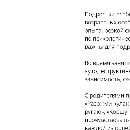
Подростки особ
возрастных осо
опыта, резкой 
по психологиче
важны для подр
Во время занят
аутодеструктив
зависимость, ф
С родителями п
«Разожми кулак»,
ругаю», «Коршу
прочувствовать
каждой из роле