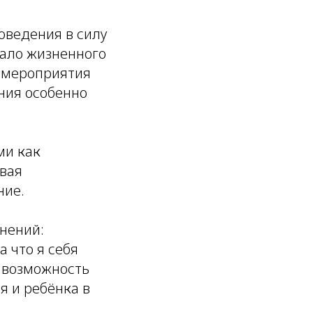
оведения в силу
мало жизненного
у мероприятия
ния особенно
ми как
вая
ние.
нений:
а что я себя
и возможность
я и ребёнка в