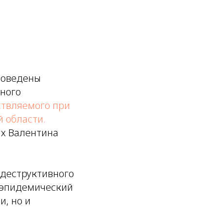
роведены
вного
твляемого при
 области.
ых Валентина
одеструктивного
т эпидемический
и, но и