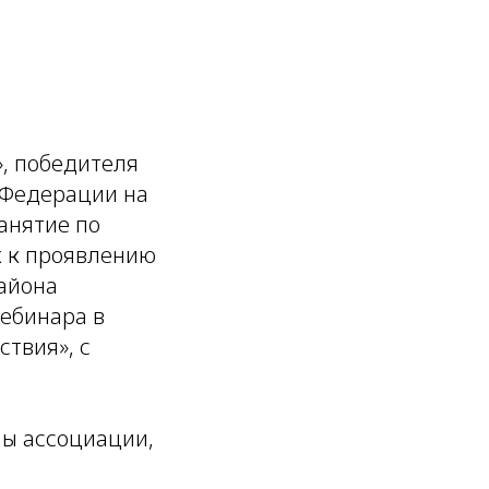
», победителя
 Федерации на
анятие по
х к проявлению
района
вебинара в
ствия», с
пы ассоциации,