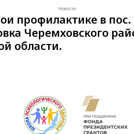
в прошло очередное зан
Новости
ой профилактике в пос.
вка Черемховского рай
ой области.