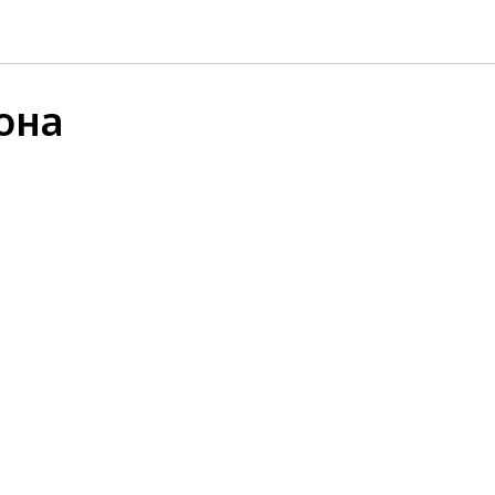
ятие по
она